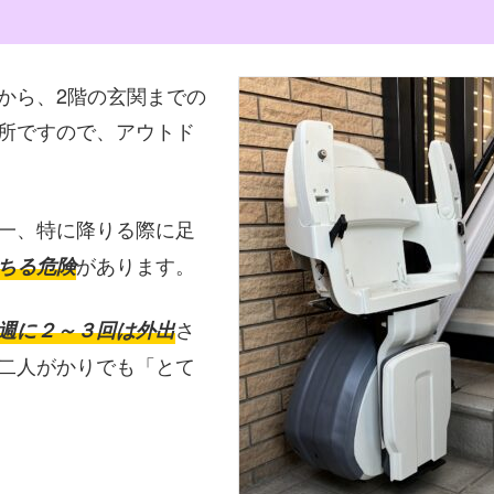
から、2階の玄関までの
所ですので、アウトド
一、特に降りる際に足
があります。
ちる危険
さ
週に２～３回は外出
二人がかりでも「とて