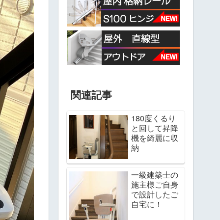
関連記事
180度くるり
と回して昇降
機を綺麗に収
納
一級建築士の
施主様ご自身
で設計したご
自宅に！