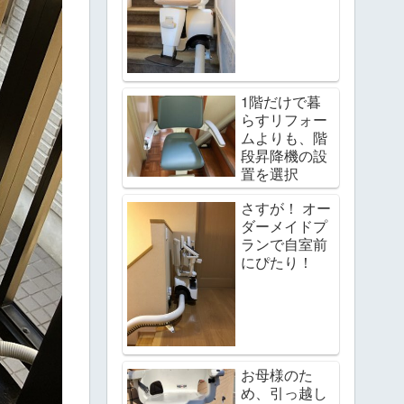
1階だけで暮
らすリフォー
ムよりも、階
段昇降機の設
置を選択
さすが！ オー
ダーメイドプ
ランで自室前
にぴたり！
お母様のた
め、引っ越し