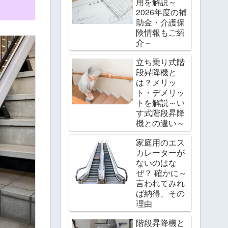
用を解説～
2026年度の補
助金・介護保
険情報もご紹
介～
立ち乗り式階
段昇降機と
は？メリッ
ト・デメリッ
トを解説～い
す式階段昇降
機との違い～
家庭用のエス
カレーターが
ないのはな
ぜ？ 確かに～
言われてみれ
ば納得、その
理由
階段昇降機と