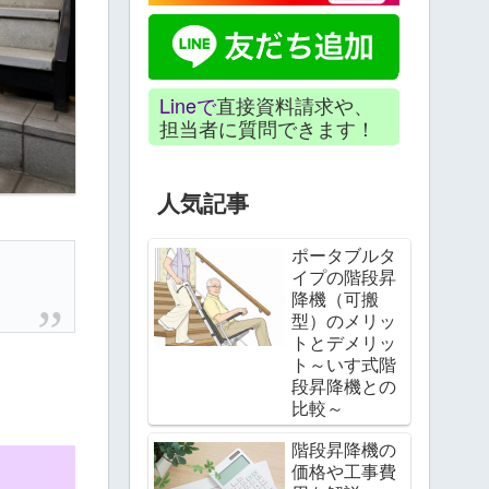
Lineで
直接資料請求や、
担当者に質問できます！
人気記事
ポータブルタ
イプの階段昇
降機（可搬
型）のメリッ
トとデメリッ
ト～いす式階
段昇降機との
比較～
階段昇降機の
価格や工事費