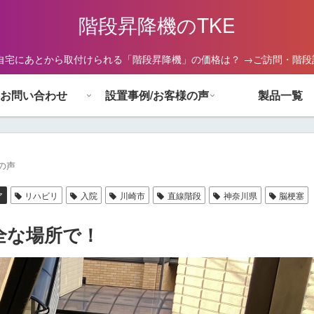
階段昇降機のTKE
自宅にあとから取付けられる「階段昇降機」の価格は？ →ご訪問・階
お問い合わせ
設置事例/お客様の声
製品一覧
の声
ア
リハビリ
入院
川崎市
直線階段
神奈川県
脳梗塞
全な場所で！