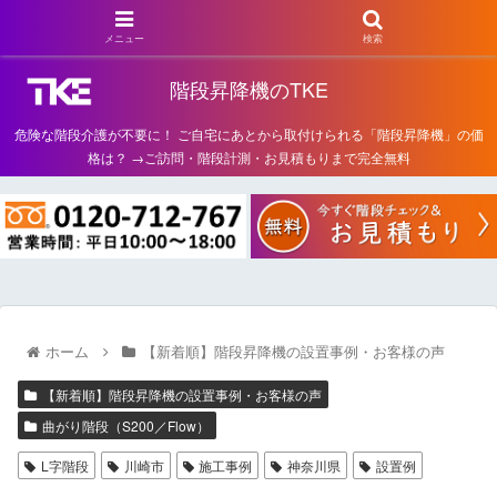
メニュー
検索
階段昇降機のTKE
危険な階段介護が不要に！ ご自宅にあとから取付けられる「階段昇降機」の価
格は？ →ご訪問・階段計測・お見積もりまで完全無料
ホーム
【新着順】階段昇降機の設置事例・お客様の声
【新着順】階段昇降機の設置事例・お客様の声
曲がり階段（S200／Flow）
L字階段
川崎市
施工事例
神奈川県
設置例