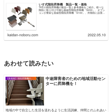
いす式階段昇降機 製品一覧・価格
TKEの階段昇降機の製品一覧と参考価格をご紹介。様々な
階段に取り付け可能な曲線型階段昇降機「S200」、オプシ
ョンが豊富な直線型階段昇降機「S100」、外階段に設置で
きる直線型階段昇降機「S100アウトドア」。洗練されたデ
ザインでカラーバリエーション豊富なTKEの階段昇降機
kaidan-noboru.com
2022.05.10
あわせて読みたい
中途障害者のための地域活動セン
【新着順】階段昇降機の設置事例・お客様の声
ターに昇降機を！
地域の中で自立した生活を送れるように生活訓練、仲間とのふれあい