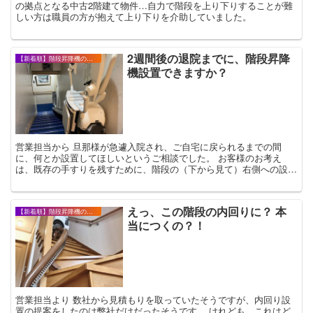
の拠点となる中古2階建て物件…自力で階段を上り下りすることが難
しい方は職員の方が抱えて上り下りを介助していました。
2週間後の退院までに、階段昇降
【新着順】階段昇降機の設置事例・お客様の声
機設置できますか？
営業担当から 旦那様が急遽入院され、ご自宅に戻られるまでの間
に、何とか設置してほしいというご相談でした。 お客様のお考え
は、既存の手すりを残すために、階段の（下から見て）右側への設置
をご希望でした。 けれどもそうすると、下階に...
えっ、この階段の内回りに？ 本
【新着順】階段昇降機の設置事例・お客様の声
当につくの？！
営業担当より 数社から見積もりを取っていたそうですが、内回り設
置の提案をしたのは弊社だけだったそうです。 けれども、これはど