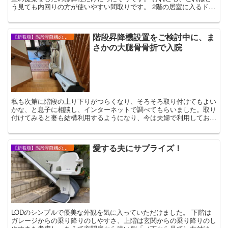
う見ても内回りの方が使いやすい間取りです。 2階の居室に入るドア
が、階段外側の延長線上すぐの場所にありま...
階段昇降機設置をご検討中に、ま
【新着順】階段昇降機の設置事例・お客様の声
さかの大腿骨骨折で入院
私も次第に階段の上り下りがつらくなり、そろそろ取り付けてもよい
かな、と息子に相談し、インターネットで調べてもらいました。取り
付けてみると妻も結構利用するようになり、今は夫婦で利用しており
ます。
愛する夫にサプライズ！
【新着順】階段昇降機の設置事例・お客様の声
LODのシンプルで優美な外観を気に入っていただけました。 下階は
ガレージからの乗り降りのしやすさ、上階は玄関からの乗り降りのし