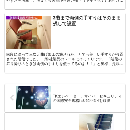
やすさを考慮し、あえて玄関扉から遠い側「（下から見て）右付け」
でご提案しました。 健康寿命を延ばそうという...
3階まで両側の手すりはそのまま
【新着順】階段昇降機の設置事例・お客様の声
残して設置
階段に沿って三次元曲げ加工の施された、とても美しい手すりが設置
された階段でした。 （弊社製品のレールにそっくりです） 「階段の
昇り降りのときは両側の手すりを使ってるのよ！！」と奥様。是非と
も残してあげたい、と思い、階段昇降機を取...
TKエレベーター、サイバーセキュリティ
の国際安全規格IEC62443-4を取得