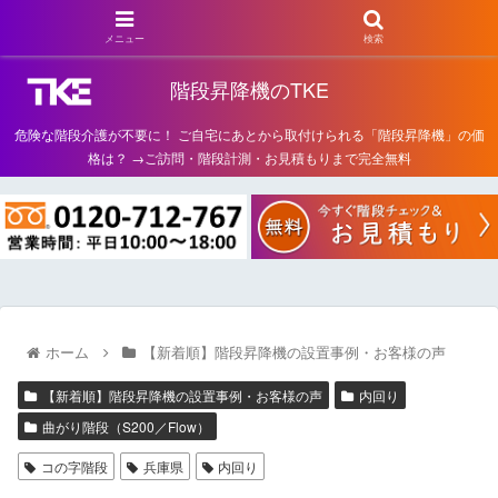
メニュー
検索
階段昇降機のTKE
危険な階段介護が不要に！ ご自宅にあとから取付けられる「階段昇降機」の価
格は？ →ご訪問・階段計測・お見積もりまで完全無料
ホーム
【新着順】階段昇降機の設置事例・お客様の声
【新着順】階段昇降機の設置事例・お客様の声
内回り
曲がり階段（S200／Flow）
コの字階段
兵庫県
内回り