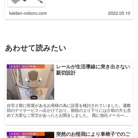
kaidan-noboru.com
2022.05.10
あわせて読みたい
レールが生活導線に突き出さない
【新着順】階段昇降機の設置事例・お客様の声
親切設計
自宅２階に部屋があるお母様の為に設置を検討されていました。週数
回のデイサービスへ出かけており、階段の上り下りには介助の方も含
めて大変なご苦労があったとお聞きしました。 既に他社メーカーに
お見積りをお願いしているとのことでしたが、レール設計...
突然のお怪我により車椅子でのご
【新着順】階段昇降機の設置事例・お客様の声