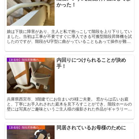
かった！
娘は下肢に障害があり、主人と私で抱っこして階段を上り下りしてい
ました。当初は工事が不要ですぐに導入できる可搬型階段昇降機を試
したのですが、階段がU字型に曲がっていることもあって操作が難し
く、我が家には無理だと断念。いす式階段昇降機で唯一内回りを提案
いただけたTKEさんに決めました。
内回りにつけられることが決め
【新着順】階段昇降機の設置事例・お客様の声
手！
兵庫県西宮市、3階建てにお住まいのI様ご夫妻。 窓からは広いお庭
と、丁寧にお手入れされた庭木を見下ろすことができ、階段ホールの
壁には写真がご趣味というご主人様の撮影された作品がギャラリーの
ように飾られているすてきなお屋敷です。 ...
同居されているお母様のために
【新着順】階段昇降機の設置事例・お客様の声