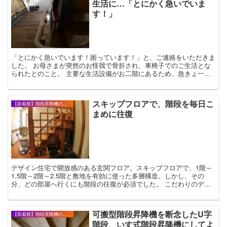
生活に…「とにかく急いでいま
す！」
「とにかく急いでいます！困っています！」と、ご連絡をいただきま
した。 お母さまが突然のお怪我で骨折され、車椅子でのご生活とな
られたとのこと。 主要な生活設備がお二階にあるため、急きょ一階
の小部屋に簡易ベッドやポータブルトイレを置き、何と...
スキップフロアで、階段を毎日こ
【新着順】階段昇降機の設置事例・お客様の声
まめに往復
デザイン住宅で開放感のある玄関フロア。スキップフロアで、1階～
1.5階～2階～2.5階と敷地を有効に使った多層構造。しかし、その
分、どの部屋へ行くにも階段の往復が必須でした。 こだわりのデザ
イン階段の雰囲気を、後付けのレー...
可搬型階段昇降機を断念したU字
【新着順】階段昇降機の設置事例・お客様の声
階段、いす式階段昇降機にしてよ