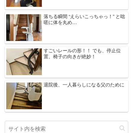
落ちる瞬間 “えらいこっちゃっ！” と咄
嗟に体を丸め…
すごいレールの形！！ でも、停止位
置、椅子の向きが絶妙！
退院後、一人暮らしになる父のために