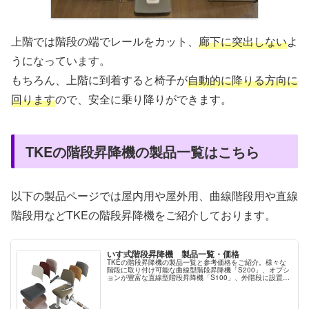
上階では階段の端でレールをカット、
廊下に突出しない
よ
うになっています。
もちろん、上階に到着すると椅子が
自動的に降りる方向に
回ります
ので、安全に乗り降りができます。
TKEの階段昇降機の製品一覧はこちら
以下の製品ページでは屋内用や屋外用、曲線階段用や直線
階段用などTKEの階段昇降機をご紹介しております。
いす式階段昇降機 製品一覧・価格
TKEの階段昇降機の製品一覧と参考価格をご紹介。様々な
階段に取り付け可能な曲線型階段昇降機「S200」、オプシ
ョンが豊富な直線型階段昇降機「S100」、外階段に設置で
きる直線型階段昇降機「S100アウトドア」。洗練されたデ
ザインでカラーバリエーション豊富なTKEの階段昇降機