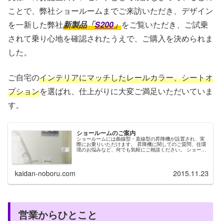
ことで、弊社ショールームまでご来訪いただき、デザイン
を一新した弊社
新製品「
S200
」
をご覧いただき、ご試乗
されて乗り心地を確認されたうえで、ご購入を決められま
した。
ご自宅の
インテリアにマッチしたレールカラー、シートオ
プション
を選ばれ、仕上がりに大変ご満足いただいていま
す。
ショールームのご案内
ショールームには曲線型・直線型の昇降機が設置され、実
際にお乗りいただけます。 昇降機に関してのご質問、住環
境のお悩みなど、何でも気軽にご相談ください。 ショール
ームへおいでの際は、お電話で見学ご希望日...
kaidan-noboru.com
2015.11.23
営業からひとこと