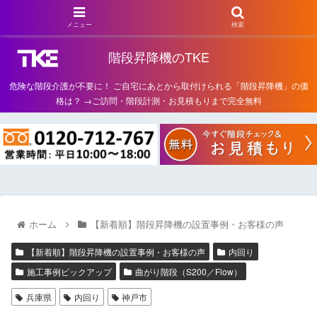
メニュー
検索
階段昇降機のTKE
危険な階段介護が不要に！ ご自宅にあとから取付けられる「階段昇降機」の価
格は？ →ご訪問・階段計測・お見積もりまで完全無料
ホーム
【新着順】階段昇降機の設置事例・お客様の声
【新着順】階段昇降機の設置事例・お客様の声
内回り
施工事例ピックアップ
曲がり階段（S200／Flow）
兵庫県
内回り
神戸市