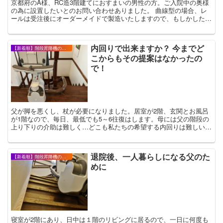
京都府のA様、RC造3階建てにおすまいの男性の方。ご入院中の奥様
の為に設置したいとのお問い合わせありました。 曲線型の場合、レ
ールは受注後にオーダーメイドで製造いたしますので、もしかしたら
ご退院に間に合わないかもしれない・・・ 「...
内回りで出来ますか？ 今までど
【新着順】階段昇降機の設置事例・お客様の声
こからもその提案はなかったの
で！
父が脚を悪くし、杖が必要になりました。居室が2階、玄関とお風呂
が1階なので、毎日、最低でも5～6往復はします。母には父の階段の
上り下りの介助は難しく…どこも私たちの希望する内回りは難しいと
言うのです。 TKEさんだけが内回りを提案してくださり、それが私
がイメージしていた通りだったので即決しました。
退院後、一人暮らしになる父のた
【新着順】階段昇降機の設置事例・お客様の声
めに
寝室が2階にあり、日中は１階のリビングに居るので、一日に何度も