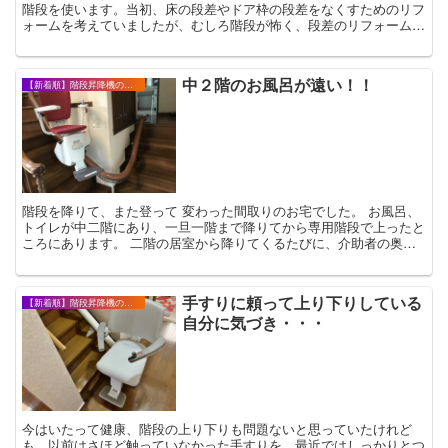
階段を使います。当初、床の段差やドア枠の段差をなくすためのリフ
ォームを考えていましたが、むしろ階段が怖く、段差のリフォームよ
りも階段昇降機の設置を優先しました。
中２階のお風呂が遠い！！
【新着順】階段昇降機の設置事例・お客様の声
階段を降りて、また登って 変わった間取りのお宅でした。 お風呂、
トイレが中二階にあり、一旦一階まで降りてから専用階段で上ったと
ころにあります。 二階の居室から降りてくるたびに、介助者の奥様
が体力的な面で、非常に大変そうでした。 ...
手すりに頼って上り下りしている
【新着順】階段昇降機の設置事例・お客様の声
自分に気づき・・・
今はいたって健康、階段の上り下りも問題ないと思っていたけれど
も、以前はさほど触っていなかった手すりを、最近ではしっかりとつ