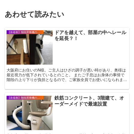
あわせて読みたい
ドアを越えて、部屋の中へレール
【新着順】階段昇降機の設置事例・お客様の声
を延長？！
大阪府にお住いのN様。ご主人はひざの調子が悪い時があり、奥様は
最近視力が低下されているとのこと。 またご子息はお身体の事情で
階段の上り下りが負担となるので、ご家族全員でお使いになられま
す。 出来るだけ早く付けてね！と、奥様は特に設...
鉄筋コンクリート、3階建て、オ
【新着順】階段昇降機の設置事例・お客様の声
ーダーメイドで最速設置