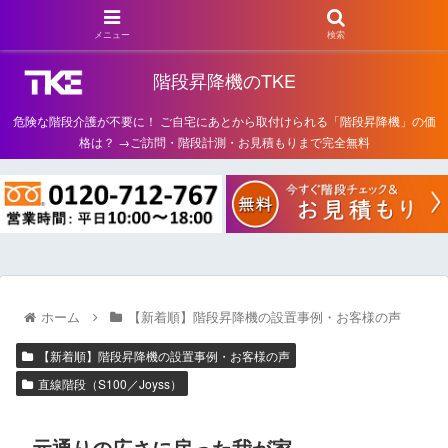
メニュー
検索
階段昇降機のTKE
危険な階段介護が不要に！ ご自宅にあとから取付けられる「階段昇降機」の価
格は？ →ご訪問・階段計測・お見積もりまで完全無料
ホーム
【新着順】階段昇降機の設置事例・お客様の声
【新着順】階段昇降機の設置事例・お客様の声
直線階段（S100／Joyss）
元通りの広さに戻った我が家