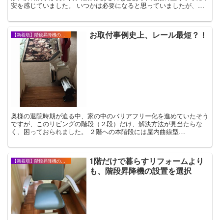
安を感じていました。 いつかは必要になると思っていましたが、ど
うせ設置するならもう付けてしまおう！と、まだ...
お取付事例史上、レール最短？！
【新着順】階段昇降機の設置事例・お客様の声
奥様の退院時期が迫る中、家の中のバリアフリー化を進めていたそう
ですが、このリビングの階段（２段）だけ、解決方法が見当たらな
く、困っておられました。 ２階への本階段には屋内曲線型
（FLOW2）をご用命頂いておりましたので、直線型...
1階だけで暮らすリフォームより
【新着順】階段昇降機の設置事例・お客様の声
も、階段昇降機の設置を選択