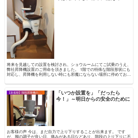
将来を見越しての設置を検討され、ショウルームにてご試乗のうえ、
弊社昇降機設置のご用命を頂きました。 1階での特殊な階段形状にも
対応し、昇降機を利用しない時にも邪魔にならない場所に停めておけ
ます。 弊社独自の自動スイベル機能（...
「いつか設置を」「だったら
【新着順】階段昇降機の設置事例・お客様の声
今！」～明日からの安全のために
お客様の声 今は、まだ自力で上り下りすることが出来ます。 です
が、脚の調子が良い日、痛みがある日などあり、階段の上り下りに不