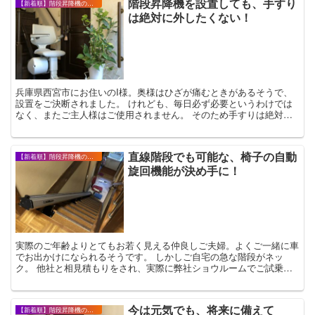
階段昇降機を設置しても、手すり
【新着順】階段昇降機の設置事例・お客様の声
は絶対に外したくない！
兵庫県西宮市にお住いのI様。奥様はひざが痛むときがあるそうで、
設置をご決断されました。 けれども、毎日必ず必要というわけでは
なく、またご主人様はご使用されません。 そのため手すりは絶対に
外したくないというご要望でした。 手...
直線階段でも可能な、椅子の自動
【新着順】階段昇降機の設置事例・お客様の声
旋回機能が決め手に！
実際のご年齢よりとてもお若く見える仲良しご夫婦。よくご一緒に車
でお出かけになられるそうです。 しかしご自宅の急な階段がネッ
ク。 他社と相見積もりをされ、実際に弊社ショウルームでご試乗い
ただきました。 決め手となったのは、上...
今は元気でも、将来に備えて
【新着順】階段昇降機の設置事例・お客様の声