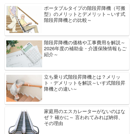
ポータブルタイプの階段昇降機（可搬
型）のメリットとデメリット～いす式
階段昇降機との比較～
階段昇降機の価格や工事費用を解説～
2026年度の補助金・介護保険情報もご
紹介～
立ち乗り式階段昇降機とは？メリッ
ト・デメリットを解説～いす式階段昇
降機との違い～
家庭用のエスカレーターがないのはな
ぜ？ 確かに～ 言われてみれば納得、
その理由