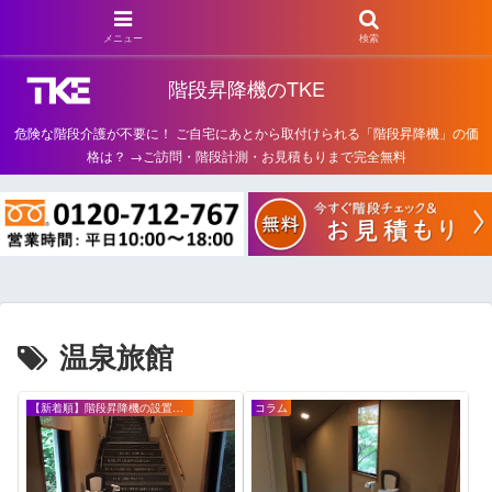
メニュー
検索
階段昇降機のTKE
危険な階段介護が不要に！ ご自宅にあとから取付けられる「階段昇降機」の価
格は？ →ご訪問・階段計測・お見積もりまで完全無料
温泉旅館
【新着順】階段昇降機の設置事例・お客様の声
コラム