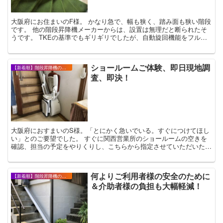
大阪府にお住まいのF様。 かなり急で、幅も狭く、踏み面も狭い階段
です。 他の階段昇降機メーカーからは、設置は無理だと断られたそ
うです。 TKEの基準でもギリギリでしたが、自動旋回機能をフルに
活用して、反対側の手すりも残したまま設置する...
ショールームご体験、即日現地調
【新着順】階段昇降機の設置事例・お客様の声
査、即決！
大阪府におすまいのS様。「とにかく急いでいる。すぐにつけてほし
い」とのご要望でした。 すぐに関西営業所のショールームの空きを
確認、担当の予定をやりくりし、こちらから指定させていただいた日
時でお越しいただくことに。 ショウルームでご体...
何よりご利用者様の安全のために
【新着順】階段昇降機の設置事例・お客様の声
＆介助者様の負担も大幅軽減！