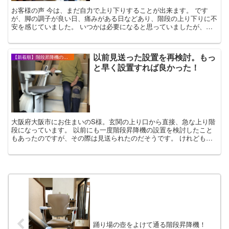
お客様の声 今は、まだ自力で上り下りすることが出来ます。 です
が、脚の調子が良い日、痛みがある日などあり、階段の上り下りに不
安を感じていました。 いつかは必要になると思っていましたが、ど
うせ設置するならもう付けてしまおう！と、まだ...
以前見送った設置を再検討。もっ
【新着順】階段昇降機の設置事例・お客様の声
と早く設置すれば良かった！
大阪府大阪市にお住まいのS様。玄関の上り口から直接、急な上り階
段になっています。 以前にも一度階段昇降機の設置を検討したこと
もあったのですが、その際は見送られたのだそうです。 けれども、
80代のお母さまの、お膝の具合が徐々に悪く...
踊り場の壺をよけて通る階段昇降機！