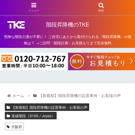
メニュー
検索
階段昇降機のTKE
危険な階段介護が不要に！ ご自宅にあとから取付けられる「階段昇降機」の価
格は？ →ご訪問・階段計測・お見積もりまで完全無料
ホーム
【新着順】階段昇降機の設置事例・お客様の声
【新着順】階段昇降機の設置事例・お客様の声
直線階段（S100／Joyss）
大阪府