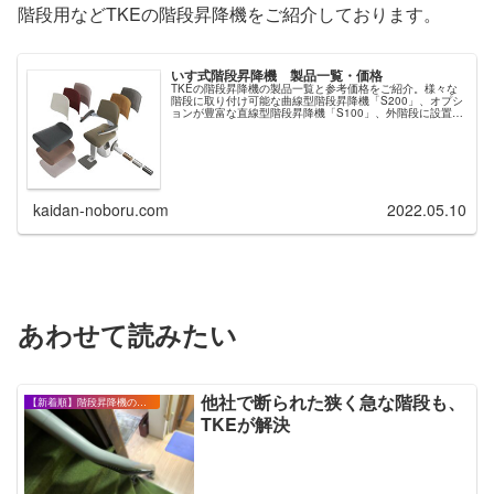
階段用などTKEの階段昇降機をご紹介しております。
いす式階段昇降機 製品一覧・価格
TKEの階段昇降機の製品一覧と参考価格をご紹介。様々な
階段に取り付け可能な曲線型階段昇降機「S200」、オプシ
ョンが豊富な直線型階段昇降機「S100」、外階段に設置で
きる直線型階段昇降機「S100アウトドア」。洗練されたデ
ザインでカラーバリエーション豊富なTKEの階段昇降機
kaidan-noboru.com
2022.05.10
あわせて読みたい
他社で断られた狭く急な階段も、
【新着順】階段昇降機の設置事例・お客様の声
TKEが解決