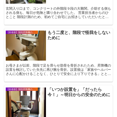
玄関入り口まで、コンクリートの外階段９段の大難関。介助する側も
される側も、毎日が危険と隣り合わせでした。 営業担当者からのひ
とこと 階段計測のため、初めてご自宅にお招きしていただいたと
き、ちょうどご利用される予定のご家族様（以下ご利...
もう二度と、階段で怪我をしない
【新着順】階段昇降機の設置事例・お客様の声
ために
お母さまが以前、階段で足を滑らせ肋骨を骨折されたため、昇降機の
設置を検討していた矢先に再び腕を骨折。設置後は「家族やヘルパー
さんに心配かけることなく、ひとりで安全に上り下りできる」ととて
も喜んでくださっています。
「いつか設置を」「だったら
【新着順】階段昇降機の設置事例・お客様の声
今！」～明日からの安全のために