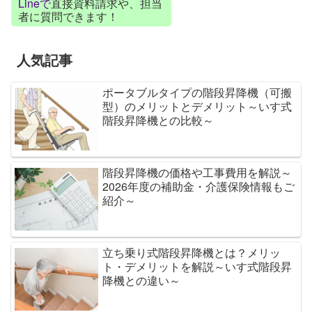
Lineで
直接資料請求や、担当
者に質問できます！
人気記事
ポータブルタイプの階段昇降機（可搬
型）のメリットとデメリット～いす式
階段昇降機との比較～
階段昇降機の価格や工事費用を解説～
2026年度の補助金・介護保険情報もご
紹介～
立ち乗り式階段昇降機とは？メリッ
ト・デメリットを解説～いす式階段昇
降機との違い～