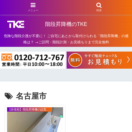
メニュー
検索
階段昇降機のTKE
危険な階段介護が不要に！ ご自宅にあとから取付けられる「階段昇降機」の価
格は？ →ご訪問・階段計測・お見積もりまで完全無料
名古屋市
【新着順】階段昇降機の設置事例・お客様の声